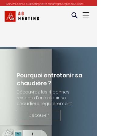
Bienvenue chez AG Heating, votre chauffagiste agréé à Bruxelles.
Pourquoi entretenir sa
chaudière ?
Découvrez les 4 bonnes
raisons d'entretenir sa
chaudière régulièrement
Découvrir